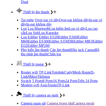
Dual
Thiết bị âm thanh
❯
✛
Tai nghe
Over-ear có dây
Over-ear không dây
In-ear có
dây
In-ear không dây
Loa
Loa Bluetooth
Loa kiểm âm
Loa có dây
Loa cao
cấp
Loa Sub
Loa Karaoke
Loa Edifier
Edifier ES20
Edifier ES60
Edifier
M60
Edifier ES300
Edifier S350DB
Edifier MR3
Edifier
D32
Edifier MP260
Phụ kiên âm thanh
Cáp âm thanh
Đầu jack Canon
Bộ
thu phát âm thanh
Chân loa
Thiết bị mạng
❯
✛
Router wifi
TP-Link
Totolink
Cudy
Mesh Ruuie
D-
Link
MikroTik
Imou
Switch
5 Ports
8 Ports
16 Ports
24 Ports
Trên 24 Ports
Modem wifi
Asus
Tenda
TP-Link
Thiết bị camera an ninh
❯
✛
Camera quan sát
Camera trong nhà
Camera ngoài