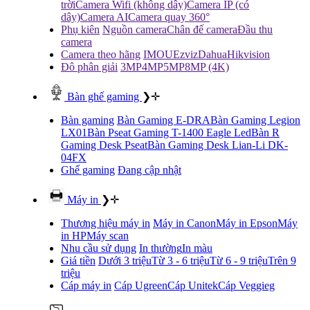
trời
Camera Wifi (không dây)
Camera IP (có
dây)
Camera AI
Camera quay 360°
Phụ kiên
Nguồn camera
Chân đế camera
Đầu thu
camera
Camera theo hãng
IMOU
Ezviz
Dahua
Hikvision
Đô phân giải
3MP
4MP
5MP
8MP (4K)
Bàn ghế gaming
❯
✛
Bàn gaming
Bàn Gaming E-DRA
Bàn Gaming Legion
LX01
Bàn Pseat Gaming T-1400 Eagle Led
Bàn R
Gaming Desk Pseat
Bàn Gaming Desk Lian-Li DK-
04FX
Ghế gaming
Đang cập nhật
Máy in
❯
✛
Thương hiệu máy in
Máy in Canon
Máy in Epson
Máy
in HP
Máy scan
Nhu cầu sử dụng
In thường
In màu
Giá tiền
Dưới 3 triệu
Từ 3 - 6 triệu
Từ 6 - 9 triệu
Trên 9
triệu
Cáp máy in
Cáp Ugreen
Cáp Unitek
Cáp Veggieg