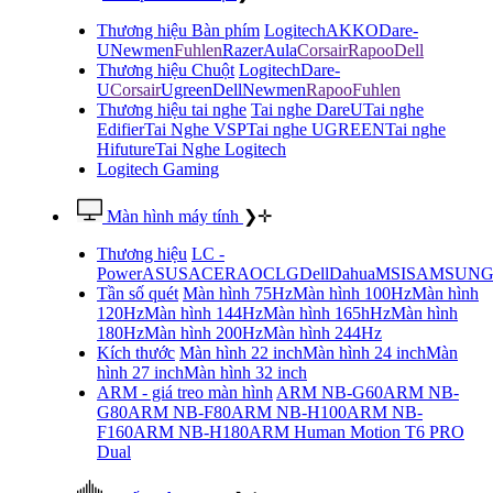
Thương hiệu Bàn phím
Logitech
AKKO
Dare-
U
Newmen
Fuhlen
Razer
Aula
Corsair
Rapoo
Dell
Thương hiệu Chuột
Logitech
Dare-
U
Corsair
Ugreen
Dell
Newmen
Rapoo
Fuhlen
Thương hiệu tai nghe
Tai nghe DareU
Tai nghe
Edifier
Tai Nghe VSP
Tai nghe UGREEN
Tai nghe
Hifuture
Tai Nghe Logitech
Logitech Gaming
Màn hình máy tính
❯
✛
Thương hiệu
LC -
Power
ASUS
ACER
AOC
LG
Dell
Dahua
MSI
SAMSUN
Tần số quét
Màn hình 75Hz
Màn hình 100Hz
Màn hình
120Hz
Màn hình 144Hz
Màn hình 165hHz
Màn hình
180Hz
Màn hình 200Hz
Màn hình 244Hz
Kích thước
Màn hình 22 inch
Màn hình 24 inch
Màn
hình 27 inch
Màn hình 32 inch
ARM - giá treo màn hình
ARM NB-G60
ARM NB-
G80
ARM NB-F80
ARM NB-H100
ARM NB-
F160
ARM NB-H180
ARM Human Motion T6 PRO
Dual