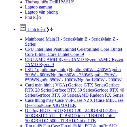
Thương hiệu
Dell
HP
ASUS
Laptop gaming
Laptop văn phòng
Phu kiện
Linh kiện
❯
✛
Mainboard
Main H - Series
Main B - Series
Main Z -
Series
CPU Intel
Intel Pentium
Intel Celeron
Intel Core I3
Intel
Core I5
Intel Core I7
Intel Core I9
CPU AMD
AMD Ryzen 3
AMD Ryzen 5
AMD Ryzen
7
AMD Ryzen 9
PSU ( nguồn máy tính )
Nguồn 350W - 450W
Nguồn
500W - 600W
Nguồn 650W - 750W
Nguồn 750W -
850W
Nguồn 850W - 1000W
Nguồn 1200W - 2000W
Card màn hình ( VGA)
Gerfoce GTX Series
Gerfoce
RTX 20 Series
Gerfoce RTX 30 Series
Gerfoce RTX 40
Series
Gerfoce RTX 50 Series
AMD Radeon RX Series
Case thùng máy
Case VSP
Case NZXT
Case MIK
Case
Deepcool
Case XIGMATEK
Ổ cứng HDD - SDD
SDD 120 - 240GB
SDD 256 -
500GB
SDD 512 - 1TB
SDD trên 1TB
HDD 256 -
500GB
HDD 500 - 1TB
HDD trên 1TB
Tản nhiệt
Fan Case
Tản nhiệt khí PC
Tản nước AIO