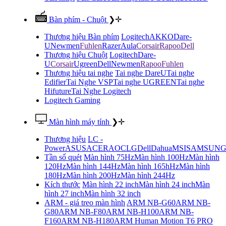
Bàn phím - Chuột
❯
✛
Thương hiệu Bàn phím
Logitech
AKKO
Dare-
U
Newmen
Fuhlen
Razer
Aula
Corsair
Rapoo
Dell
Thương hiệu Chuột
Logitech
Dare-
U
Corsair
Ugreen
Dell
Newmen
Rapoo
Fuhlen
Thương hiệu tai nghe
Tai nghe DareU
Tai nghe
Edifier
Tai Nghe VSP
Tai nghe UGREEN
Tai nghe
Hifuture
Tai Nghe Logitech
Logitech Gaming
Màn hình máy tính
❯
✛
Thương hiệu
LC -
Power
ASUS
ACER
AOC
LG
Dell
Dahua
MSI
SAMSUN
Tần số quét
Màn hình 75Hz
Màn hình 100Hz
Màn hình
120Hz
Màn hình 144Hz
Màn hình 165hHz
Màn hình
180Hz
Màn hình 200Hz
Màn hình 244Hz
Kích thước
Màn hình 22 inch
Màn hình 24 inch
Màn
hình 27 inch
Màn hình 32 inch
ARM - giá treo màn hình
ARM NB-G60
ARM NB-
G80
ARM NB-F80
ARM NB-H100
ARM NB-
F160
ARM NB-H180
ARM Human Motion T6 PRO