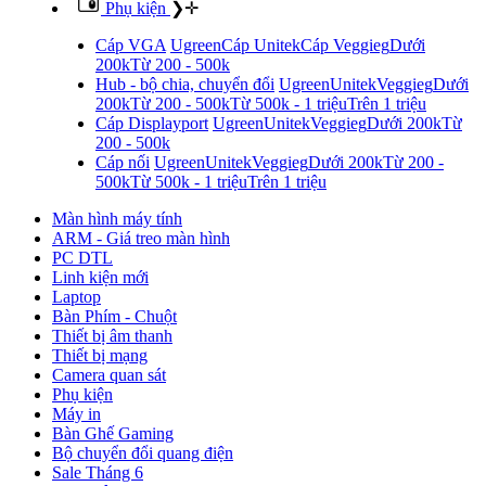
Phụ kiện
❯
✛
Cáp VGA
Ugreen
Cáp Unitek
Cáp Veggieg
Dưới
200k
Từ 200 - 500k
Hub - bộ chia, chuyển đổi
Ugreen
Unitek
Veggieg
Dưới
200k
Từ 200 - 500k
Từ 500k - 1 triệu
Trên 1 triệu
Cáp Displayport
Ugreen
Unitek
Veggieg
Dưới 200k
Từ
200 - 500k
Cáp nối
Ugreen
Unitek
Veggieg
Dưới 200k
Từ 200 -
500k
Từ 500k - 1 triệu
Trên 1 triệu
Màn hình máy tính
ARM - Giá treo màn hình
PC DTL
Linh kiện mới
Laptop
Bàn Phím - Chuột
Thiết bị âm thanh
Thiết bị mạng
Camera quan sát
Phụ kiện
Máy in
Bàn Ghế Gaming
Bộ chuyển đổi quang điện
Sale Tháng 6