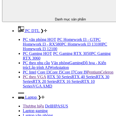
Danh mục sản phẩm
PC DTL
❯
✛
PC văn phòng HOT
PC Homework I3 - GT
PC
Homework I3 - RX580
PC Homework I3 13100
PC
Homework I3 12100
PC Gaming HOT
PC Gaming RTX 3050
PC Gaming
RTX 3060
PC theo nhu cầu
Văn phòng
Gaming
Đồ họa - Kiến
trúc
Lập trình AI
Workstation
PC Intel
Core I3
Core I5
Core I7
Core I9
Pentium
Celeron
PC theo VGA
RTX 50 Series
RTX 40 Series
RTX 30
Series
RTX 20 Series
RTX 16 Series
RTX 10
Series
VGA AMD
Laptop
❯
✛
Thương hiệu
Dell
HP
ASUS
Laptop gaming
Laptop văn phòng