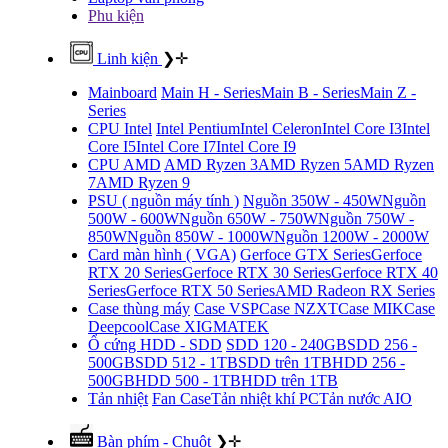
Phu kiện
Linh kiện
❯
✛
Mainboard
Main H - Series
Main B - Series
Main Z -
Series
CPU Intel
Intel Pentium
Intel Celeron
Intel Core I3
Intel
Core I5
Intel Core I7
Intel Core I9
CPU AMD
AMD Ryzen 3
AMD Ryzen 5
AMD Ryzen
7
AMD Ryzen 9
PSU ( nguồn máy tính )
Nguồn 350W - 450W
Nguồn
500W - 600W
Nguồn 650W - 750W
Nguồn 750W -
850W
Nguồn 850W - 1000W
Nguồn 1200W - 2000W
Card màn hình ( VGA)
Gerfoce GTX Series
Gerfoce
RTX 20 Series
Gerfoce RTX 30 Series
Gerfoce RTX 40
Series
Gerfoce RTX 50 Series
AMD Radeon RX Series
Case thùng máy
Case VSP
Case NZXT
Case MIK
Case
Deepcool
Case XIGMATEK
Ổ cứng HDD - SDD
SDD 120 - 240GB
SDD 256 -
500GB
SDD 512 - 1TB
SDD trên 1TB
HDD 256 -
500GB
HDD 500 - 1TB
HDD trên 1TB
Tản nhiệt
Fan Case
Tản nhiệt khí PC
Tản nước AIO
Bàn phím - Chuột
❯
✛