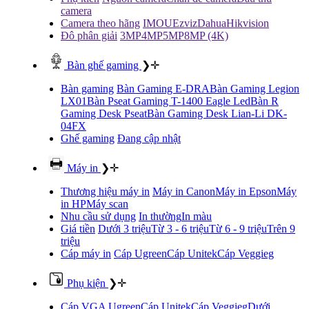
camera
Camera theo hãng
IMOU
Ezviz
Dahua
Hikvision
Đô phân giải
3MP
4MP
5MP
8MP (4K)
Bàn ghế gaming
❯
✛
Bàn gaming
Bàn Gaming E-DRA
Bàn Gaming Legion
LX01
Bàn Pseat Gaming T-1400 Eagle Led
Bàn R
Gaming Desk Pseat
Bàn Gaming Desk Lian-Li DK-
04FX
Ghế gaming
Đang cập nhật
Máy in
❯
✛
Thương hiệu máy in
Máy in Canon
Máy in Epson
Máy
in HP
Máy scan
Nhu cầu sử dụng
In thường
In màu
Giá tiền
Dưới 3 triệu
Từ 3 - 6 triệu
Từ 6 - 9 triệu
Trên 9
triệu
Cáp máy in
Cáp Ugreen
Cáp Unitek
Cáp Veggieg
Phụ kiện
❯
✛
Cáp VGA
Ugreen
Cáp Unitek
Cáp Veggieg
Dưới