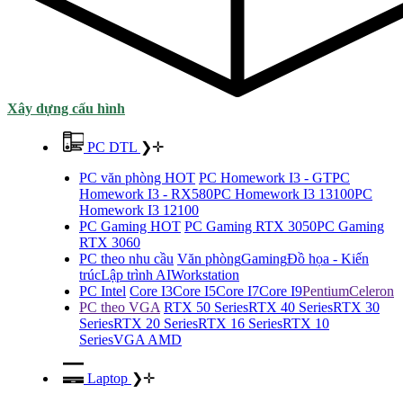
Xây dựng cấu hình
PC DTL
❯
✛
PC văn phòng HOT
PC Homework I3 - GT
PC
Homework I3 - RX580
PC Homework I3 13100
PC
Homework I3 12100
PC Gaming HOT
PC Gaming RTX 3050
PC Gaming
RTX 3060
PC theo nhu cầu
Văn phòng
Gaming
Đồ họa - Kiến
trúc
Lập trình AI
Workstation
PC Intel
Core I3
Core I5
Core I7
Core I9
Pentium
Celeron
PC theo VGA
RTX 50 Series
RTX 40 Series
RTX 30
Series
RTX 20 Series
RTX 16 Series
RTX 10
Series
VGA AMD
Laptop
❯
✛