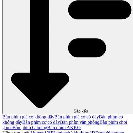
Sắp xếp
Bàn phím giả cơ không dây
Bàn phím giả cơ có dây
Bàn phím cơ
không dây
Bàn phím cơ có dây
Bàn phím văn phòng
Bàn phím chơi
game
Bàn phím Gaming
Bàn phím AKKO
Hãng sản xuất
Ugreen
VSP
Logitech
Akko
Inno3D
Dareu
Newmen