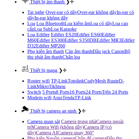
Thiết bị âm thanh
❯
✛
Tai nghe
Over-ear có dây
Over-ear không dây
In-ear có
dây
In-ear không dây
Loa
Loa Bluetooth
Loa kiểm âm
Loa có dây
Loa cao
cấp
Loa Sub
Loa Karaoke
Loa Edifier
Edifier ES20
Edifier ES60
Edifier
M60
Edifier ES300
Edifier S350DB
Edifier MR3
Edifier
D32
Edifier MP260
Phụ kiên âm thanh
Cáp âm thanh
Đầu jack Canon
Bộ
thu phát âm thanh
Chân loa
Thiết bị mạng
❯
✛
Router wifi
TP-Link
Totolink
Cudy
Mesh Ruuie
D-
Link
MikroTik
Imou
Switch
5 Ports
8 Ports
16 Ports
24 Ports
Trên 24 Ports
Modem wifi
Asus
Tenda
TP-Link
Thiết bị camera an ninh
❯
✛
Camera quan sát
Camera trong nhà
Camera ngoài
trời
Camera Wifi (không dây)
Camera IP (có
dây)
Camera AI
Camera quay 360°
Phụ kiên
Nguồn camera
Chân đế camera
Đầu thu