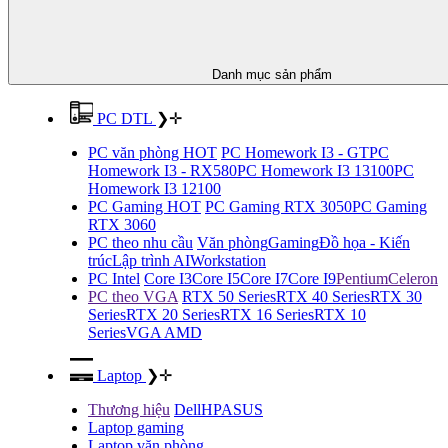
Danh mục sản phẩm
PC DTL
❯
✛
PC văn phòng HOT
PC Homework I3 - GT
PC
Homework I3 - RX580
PC Homework I3 13100
PC
Homework I3 12100
PC Gaming HOT
PC Gaming RTX 3050
PC Gaming
RTX 3060
PC theo nhu cầu
Văn phòng
Gaming
Đồ họa - Kiến
trúc
Lập trình AI
Workstation
PC Intel
Core I3
Core I5
Core I7
Core I9
Pentium
Celeron
PC theo VGA
RTX 50 Series
RTX 40 Series
RTX 30
Series
RTX 20 Series
RTX 16 Series
RTX 10
Series
VGA AMD
Laptop
❯
✛
Thương hiệu
Dell
HP
ASUS
Laptop gaming
Laptop văn phòng