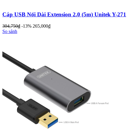
Cáp USB Nối Dài Extension 2.0 (5m) Unitek Y-271
304,750
đ
-13%
265,000
đ
So sánh