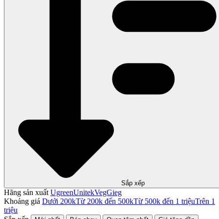
Sắp xếp
Hãng sản xuất
Ugreen
Unitek
VegGieg
Khoảng giá
Dưới 200k
Từ 200k đến 500k
Từ 500k đến 1 triệu
Trên 1
triệu