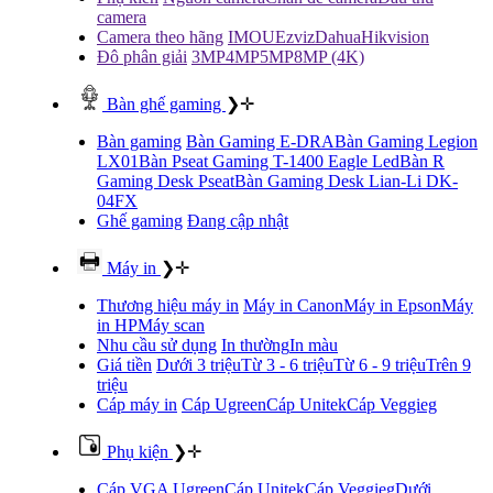
camera
Camera theo hãng
IMOU
Ezviz
Dahua
Hikvision
Đô phân giải
3MP
4MP
5MP
8MP (4K)
Bàn ghế gaming
❯
✛
Bàn gaming
Bàn Gaming E-DRA
Bàn Gaming Legion
LX01
Bàn Pseat Gaming T-1400 Eagle Led
Bàn R
Gaming Desk Pseat
Bàn Gaming Desk Lian-Li DK-
04FX
Ghế gaming
Đang cập nhật
Máy in
❯
✛
Thương hiệu máy in
Máy in Canon
Máy in Epson
Máy
in HP
Máy scan
Nhu cầu sử dụng
In thường
In màu
Giá tiền
Dưới 3 triệu
Từ 3 - 6 triệu
Từ 6 - 9 triệu
Trên 9
triệu
Cáp máy in
Cáp Ugreen
Cáp Unitek
Cáp Veggieg
Phụ kiện
❯
✛
Cáp VGA
Ugreen
Cáp Unitek
Cáp Veggieg
Dưới