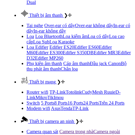
Dual
Thiết bị âm thanh
❯
✛
Tai nghe
Over-ear có dây
Over-ear không dây
In-ear có
dây
In-ear không dây
Loa
Loa Bluetooth
Loa kiểm âm
Loa có dây
Loa cao
cấp
Loa Sub
Loa Karaoke
Loa Edifier
Edifier ES20
Edifier ES60
Edifier
M60
Edifier ES300
Edifier S350DB
Edifier MR3
Edifier
D32
Edifier MP260
Phụ kiên âm thanh
Cáp âm thanh
Đầu jack Canon
Bộ
thu phát âm thanh
Chân loa
Thiết bị mạng
❯
✛
Router wifi
TP-Link
Totolink
Cudy
Mesh Ruuie
D-
Link
MikroTik
Imou
Switch
5 Ports
8 Ports
16 Ports
24 Ports
Trên 24 Ports
Modem wifi
Asus
Tenda
TP-Link
Thiết bị camera an ninh
❯
✛
Camera quan sát
Camera trong nhà
Camera ngoài