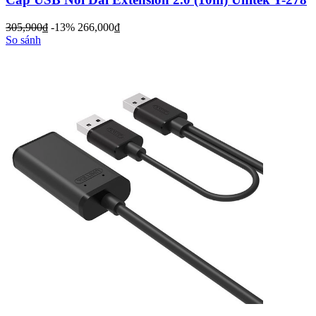
305,900
đ
-13%
266,000
đ
So sánh