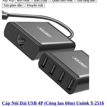
Sắp xếp
Mới nhất
Bán chạy
Quan tâm nhất
Giá tăng dần
Giá giảm dần
khuyến mãi
Cáp Nối Dài USB 4P (Cổng lan 60m) Unitek Y-2516