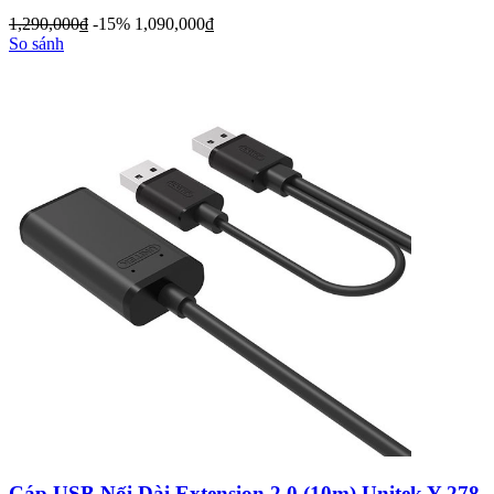
1,290,000
đ
-15%
1,090,000
đ
So sánh
Cáp USB Nối Dài Extension 2.0 (10m) Unitek Y-278