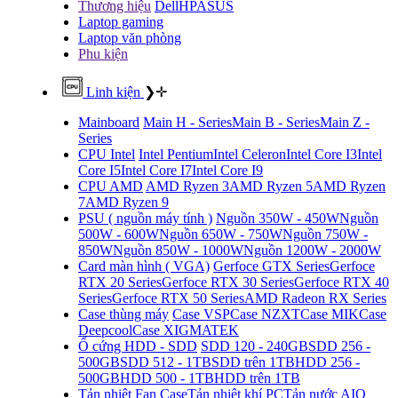
Thương hiệu
Dell
HP
ASUS
Laptop gaming
Laptop văn phòng
Phu kiện
Linh kiện
❯
✛
Mainboard
Main H - Series
Main B - Series
Main Z -
Series
CPU Intel
Intel Pentium
Intel Celeron
Intel Core I3
Intel
Core I5
Intel Core I7
Intel Core I9
CPU AMD
AMD Ryzen 3
AMD Ryzen 5
AMD Ryzen
7
AMD Ryzen 9
PSU ( nguồn máy tính )
Nguồn 350W - 450W
Nguồn
500W - 600W
Nguồn 650W - 750W
Nguồn 750W -
850W
Nguồn 850W - 1000W
Nguồn 1200W - 2000W
Card màn hình ( VGA)
Gerfoce GTX Series
Gerfoce
RTX 20 Series
Gerfoce RTX 30 Series
Gerfoce RTX 40
Series
Gerfoce RTX 50 Series
AMD Radeon RX Series
Case thùng máy
Case VSP
Case NZXT
Case MIK
Case
Deepcool
Case XIGMATEK
Ổ cứng HDD - SDD
SDD 120 - 240GB
SDD 256 -
500GB
SDD 512 - 1TB
SDD trên 1TB
HDD 256 -
500GB
HDD 500 - 1TB
HDD trên 1TB
Tản nhiệt
Fan Case
Tản nhiệt khí PC
Tản nước AIO