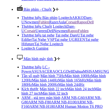
Bàn phím - Chuột
❯
✛
Thương hiệu Bàn phím
Logitech
AKKO
Dare-
U
Newmen
Fuhlen
Razer
Aula
Corsair
Rapoo
Dell
Thương hiệu Chuột
Logitech
Dare-
U
Corsair
Ugreen
Dell
Newmen
Rapoo
Fuhlen
Thương hiệu tai nghe
Tai nghe DareU
Tai nghe
Edifier
Tai Nghe VSP
Tai nghe UGREEN
Tai nghe
Hifuture
Tai Nghe Logitech
Logitech Gaming
Màn hình máy tính
❯
✛
Thương hiệu
LC -
Power
ASUS
ACER
AOC
LG
Dell
Dahua
MSI
SAMSUN
Tần số quét
Màn hình 75Hz
Màn hình 100Hz
Màn hình
120Hz
Màn hình 144Hz
Màn hình 165hHz
Màn hình
180Hz
Màn hình 200Hz
Màn hình 244Hz
Kích thước
Màn hình 22 inch
Màn hình 24 inch
Màn
hình 27 inch
Màn hình 32 inch
ARM - giá treo màn hình
ARM NB-G60
ARM NB-
G80
ARM NB-F80
ARM NB-H100
ARM NB-
F160
ARM NB-H180
ARM Human Motion T6 PRO