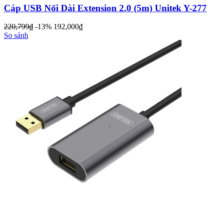
Cáp USB Nối Dài Extension 2.0 (5m) Unitek Y-277
220,799
đ
-13%
192,000
đ
So sánh