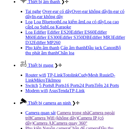
Thiết bị âm thanh
❯
✛
Tai nghe
Over-ear có dây
Over-ear không dây
In-ear có
dây
In-ear không dây
Loa
Loa Bluetooth
Loa kiểm âm
Loa có dây
Loa cao
cấp
Loa Sub
Loa Karaoke
Loa Edifier
Edifier ES20
Edifier ES60
Edifier
M60
Edifier ES300
Edifier S350DB
Edifier MR3
Edifier
D32
Edifier MP260
Phụ kiên âm thanh
Cáp âm thanh
Đầu jack Canon
Bộ
thu phát âm thanh
Chân loa
Thiết bị mạng
❯
✛
Router wifi
TP-Link
Totolink
Cudy
Mesh Ruuie
D-
Link
MikroTik
Imou
Switch
5 Ports
8 Ports
16 Ports
24 Ports
Trên 24 Ports
Modem wifi
Asus
Tenda
TP-Link
Thiết bị camera an ninh
❯
✛
Camera quan sát
Camera trong nhà
Camera ngoài
trời
Camera Wifi (không dây)
Camera IP (có
dây)
Camera AI
Camera quay 360°
Phụ kiên
Nguồn camera
Chân đế camera
Đầu thu