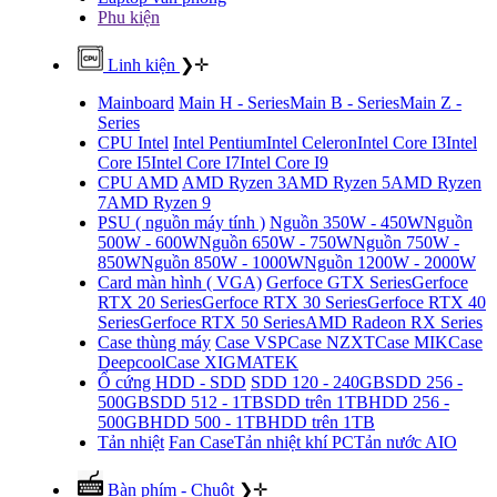
Phu kiện
Linh kiện
❯
✛
Mainboard
Main H - Series
Main B - Series
Main Z -
Series
CPU Intel
Intel Pentium
Intel Celeron
Intel Core I3
Intel
Core I5
Intel Core I7
Intel Core I9
CPU AMD
AMD Ryzen 3
AMD Ryzen 5
AMD Ryzen
7
AMD Ryzen 9
PSU ( nguồn máy tính )
Nguồn 350W - 450W
Nguồn
500W - 600W
Nguồn 650W - 750W
Nguồn 750W -
850W
Nguồn 850W - 1000W
Nguồn 1200W - 2000W
Card màn hình ( VGA)
Gerfoce GTX Series
Gerfoce
RTX 20 Series
Gerfoce RTX 30 Series
Gerfoce RTX 40
Series
Gerfoce RTX 50 Series
AMD Radeon RX Series
Case thùng máy
Case VSP
Case NZXT
Case MIK
Case
Deepcool
Case XIGMATEK
Ổ cứng HDD - SDD
SDD 120 - 240GB
SDD 256 -
500GB
SDD 512 - 1TB
SDD trên 1TB
HDD 256 -
500GB
HDD 500 - 1TB
HDD trên 1TB
Tản nhiệt
Fan Case
Tản nhiệt khí PC
Tản nước AIO
Bàn phím - Chuột
❯
✛