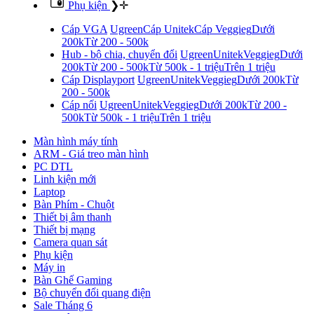
Phụ kiện
❯
✛
Cáp VGA
Ugreen
Cáp Unitek
Cáp Veggieg
Dưới
200k
Từ 200 - 500k
Hub - bộ chia, chuyển đổi
Ugreen
Unitek
Veggieg
Dưới
200k
Từ 200 - 500k
Từ 500k - 1 triệu
Trên 1 triệu
Cáp Displayport
Ugreen
Unitek
Veggieg
Dưới 200k
Từ
200 - 500k
Cáp nối
Ugreen
Unitek
Veggieg
Dưới 200k
Từ 200 -
500k
Từ 500k - 1 triệu
Trên 1 triệu
Màn hình máy tính
ARM - Giá treo màn hình
PC DTL
Linh kiện mới
Laptop
Bàn Phím - Chuột
Thiết bị âm thanh
Thiết bị mạng
Camera quan sát
Phụ kiện
Máy in
Bàn Ghế Gaming
Bộ chuyển đổi quang điện
Sale Tháng 6