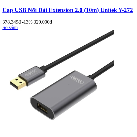
Cáp USB Nối Dài Extension 2.0 (10m) Unitek Y-272
378,349
đ
-13%
329,000
đ
So sánh