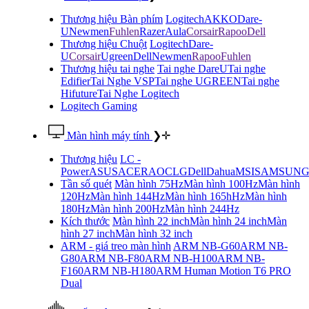
Thương hiệu Bàn phím
Logitech
AKKO
Dare-
U
Newmen
Fuhlen
Razer
Aula
Corsair
Rapoo
Dell
Thương hiệu Chuột
Logitech
Dare-
U
Corsair
Ugreen
Dell
Newmen
Rapoo
Fuhlen
Thương hiệu tai nghe
Tai nghe DareU
Tai nghe
Edifier
Tai Nghe VSP
Tai nghe UGREEN
Tai nghe
Hifuture
Tai Nghe Logitech
Logitech Gaming
Màn hình máy tính
❯
✛
Thương hiệu
LC -
Power
ASUS
ACER
AOC
LG
Dell
Dahua
MSI
SAMSUN
Tần số quét
Màn hình 75Hz
Màn hình 100Hz
Màn hình
120Hz
Màn hình 144Hz
Màn hình 165hHz
Màn hình
180Hz
Màn hình 200Hz
Màn hình 244Hz
Kích thước
Màn hình 22 inch
Màn hình 24 inch
Màn
hình 27 inch
Màn hình 32 inch
ARM - giá treo màn hình
ARM NB-G60
ARM NB-
G80
ARM NB-F80
ARM NB-H100
ARM NB-
F160
ARM NB-H180
ARM Human Motion T6 PRO
Dual