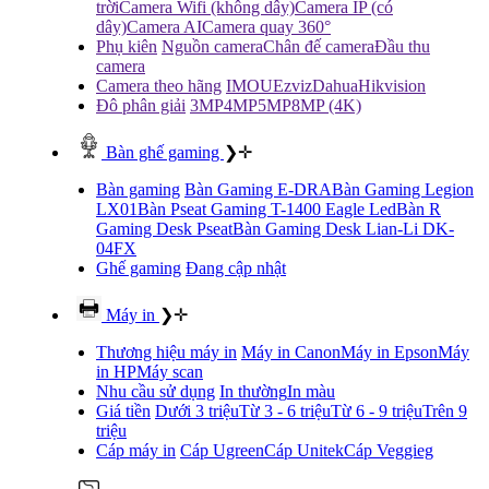
trời
Camera Wifi (không dây)
Camera IP (có
dây)
Camera AI
Camera quay 360°
Phụ kiên
Nguồn camera
Chân đế camera
Đầu thu
camera
Camera theo hãng
IMOU
Ezviz
Dahua
Hikvision
Đô phân giải
3MP
4MP
5MP
8MP (4K)
Bàn ghế gaming
❯
✛
Bàn gaming
Bàn Gaming E-DRA
Bàn Gaming Legion
LX01
Bàn Pseat Gaming T-1400 Eagle Led
Bàn R
Gaming Desk Pseat
Bàn Gaming Desk Lian-Li DK-
04FX
Ghế gaming
Đang cập nhật
Máy in
❯
✛
Thương hiệu máy in
Máy in Canon
Máy in Epson
Máy
in HP
Máy scan
Nhu cầu sử dụng
In thường
In màu
Giá tiền
Dưới 3 triệu
Từ 3 - 6 triệu
Từ 6 - 9 triệu
Trên 9
triệu
Cáp máy in
Cáp Ugreen
Cáp Unitek
Cáp Veggieg