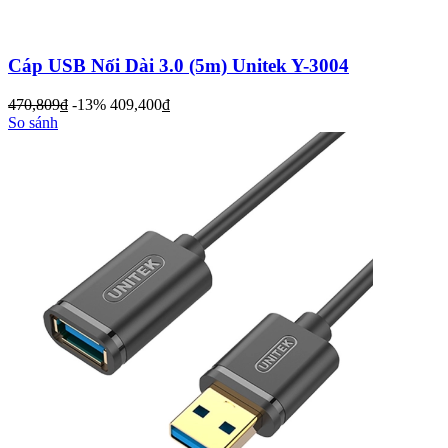
Cáp USB Nối Dài 3.0 (5m) Unitek Y-3004
470,809
đ
-13%
409,400
đ
So sánh