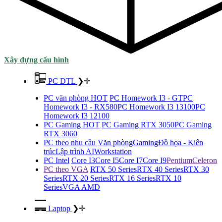
Xây dựng cấu hình
PC DTL
❯
✛
PC văn phòng HOT
PC Homework I3 - GT
PC
Homework I3 - RX580
PC Homework I3 13100
PC
Homework I3 12100
PC Gaming HOT
PC Gaming RTX 3050
PC Gaming
RTX 3060
PC theo nhu cầu
Văn phòng
Gaming
Đồ họa - Kiến
trúc
Lập trình AI
Workstation
PC Intel
Core I3
Core I5
Core I7
Core I9
Pentium
Celeron
PC theo VGA
RTX 50 Series
RTX 40 Series
RTX 30
Series
RTX 20 Series
RTX 16 Series
RTX 10
Series
VGA AMD
Laptop
❯
✛