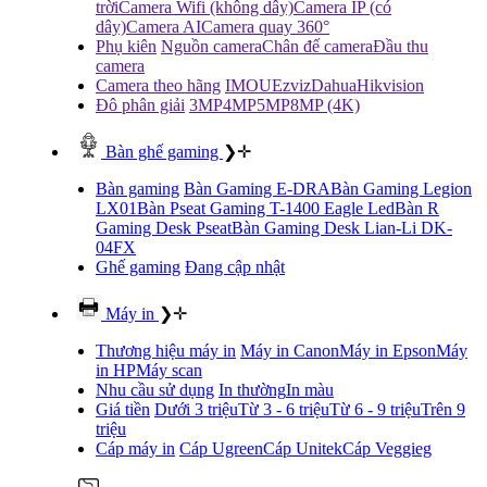
trời
Camera Wifi (không dây)
Camera IP (có
dây)
Camera AI
Camera quay 360°
Phụ kiên
Nguồn camera
Chân đế camera
Đầu thu
camera
Camera theo hãng
IMOU
Ezviz
Dahua
Hikvision
Đô phân giải
3MP
4MP
5MP
8MP (4K)
Bàn ghế gaming
❯
✛
Bàn gaming
Bàn Gaming E-DRA
Bàn Gaming Legion
LX01
Bàn Pseat Gaming T-1400 Eagle Led
Bàn R
Gaming Desk Pseat
Bàn Gaming Desk Lian-Li DK-
04FX
Ghế gaming
Đang cập nhật
Máy in
❯
✛
Thương hiệu máy in
Máy in Canon
Máy in Epson
Máy
in HP
Máy scan
Nhu cầu sử dụng
In thường
In màu
Giá tiền
Dưới 3 triệu
Từ 3 - 6 triệu
Từ 6 - 9 triệu
Trên 9
triệu
Cáp máy in
Cáp Ugreen
Cáp Unitek
Cáp Veggieg