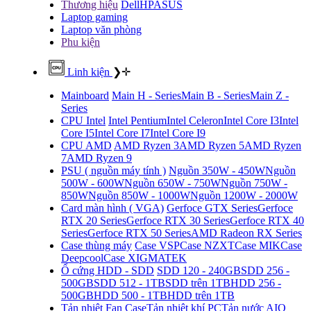
Thương hiệu
Dell
HP
ASUS
Laptop gaming
Laptop văn phòng
Phu kiện
Linh kiện
❯
✛
Mainboard
Main H - Series
Main B - Series
Main Z -
Series
CPU Intel
Intel Pentium
Intel Celeron
Intel Core I3
Intel
Core I5
Intel Core I7
Intel Core I9
CPU AMD
AMD Ryzen 3
AMD Ryzen 5
AMD Ryzen
7
AMD Ryzen 9
PSU ( nguồn máy tính )
Nguồn 350W - 450W
Nguồn
500W - 600W
Nguồn 650W - 750W
Nguồn 750W -
850W
Nguồn 850W - 1000W
Nguồn 1200W - 2000W
Card màn hình ( VGA)
Gerfoce GTX Series
Gerfoce
RTX 20 Series
Gerfoce RTX 30 Series
Gerfoce RTX 40
Series
Gerfoce RTX 50 Series
AMD Radeon RX Series
Case thùng máy
Case VSP
Case NZXT
Case MIK
Case
Deepcool
Case XIGMATEK
Ổ cứng HDD - SDD
SDD 120 - 240GB
SDD 256 -
500GB
SDD 512 - 1TB
SDD trên 1TB
HDD 256 -
500GB
HDD 500 - 1TB
HDD trên 1TB
Tản nhiệt
Fan Case
Tản nhiệt khí PC
Tản nước AIO