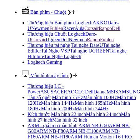
Bàn phím - Chuột
❯
✛
Thương hiệu Bàn phím
Logitech
AKKO
Dare-
U
Newmen
Fuhlen
Razer
Aula
Corsair
Rapoo
Dell
Thương hiệu Chuột
Logitech
Dare-
U
Corsair
Ugreen
Dell
Newmen
Rapoo
Fuhlen
Thương hiệu tai nghe
Tai nghe DareU
Tai nghe
Edifier
Tai Nghe VSP
Tai nghe UGREEN
Tai nghe
Hifuture
Tai Nghe Logitech
Logitech Gaming
Màn hình máy tính
❯
✛
Thương hiệu
LC -
Power
ASUS
ACER
AOC
LG
Dell
Dahua
MSI
SAMSUN
Tần số quét
Màn hình 75Hz
Màn hình 100Hz
Màn hình
120Hz
Màn hình 144Hz
Màn hình 165hHz
Màn hình
180Hz
Màn hình 200Hz
Màn hình 244Hz
Kích thước
Màn hình 22 inch
Màn hình 24 inch
Màn
hình 27 inch
Màn hình 32 inch
ARM - giá treo màn hình
ARM NB-G60
ARM NB-
G80
ARM NB-F80
ARM NB-H100
ARM NB-
F160
ARM NB-H180
ARM Human Motion T6 PRO