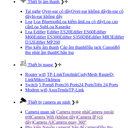
Thiết bị âm thanh
❯
✛
Tai nghe
Over-ear có dây
Over-ear không dây
In-ear có
dây
In-ear không dây
Loa
Loa Bluetooth
Loa kiểm âm
Loa có dây
Loa cao
cấp
Loa Sub
Loa Karaoke
Loa Edifier
Edifier ES20
Edifier ES60
Edifier
M60
Edifier ES300
Edifier S350DB
Edifier MR3
Edifier
D32
Edifier MP260
Phụ kiên âm thanh
Cáp âm thanh
Đầu jack Canon
Bộ
thu phát âm thanh
Chân loa
Thiết bị mạng
❯
✛
Router wifi
TP-Link
Totolink
Cudy
Mesh Ruuie
D-
Link
MikroTik
Imou
Switch
5 Ports
8 Ports
16 Ports
24 Ports
Trên 24 Ports
Modem wifi
Asus
Tenda
TP-Link
Thiết bị camera an ninh
❯
✛
Camera quan sát
Camera trong nhà
Camera ngoài
trời
Camera Wifi (không dây)
Camera IP (có
dây)
Camera AI
Camera quay 360°
Phụ kiên
Nguồn camera
Chân đế camera
Đầu thu