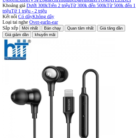
Khoảng giá
Dưới 300k
Trên 2 triệu
Từ 300k đến 500k
Từ 500k đến 1
triệu
Từ 1 triệu - 2 triệu
Kết nối
Có dây
Không dây
Loại tai nghe
Over-ear
In-ear
Sắp xếp
Mới nhất
Bán chạy
Quan tâm nhất
Giá tăng dần
Giá giảm dần
khuyến mãi