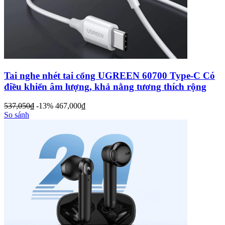
Tai nghe nhét tai cổng UGREEN 60700 Type-C Có
điều khiển âm lượng, khả nằng tương thích rộng
537,050
đ
-13%
467,000
đ
So sánh