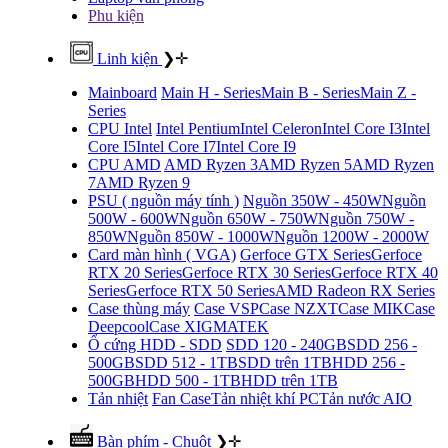
Phu kiện
Linh kiện
❯
✛
Mainboard
Main H - Series
Main B - Series
Main Z -
Series
CPU Intel
Intel Pentium
Intel Celeron
Intel Core I3
Intel
Core I5
Intel Core I7
Intel Core I9
CPU AMD
AMD Ryzen 3
AMD Ryzen 5
AMD Ryzen
7
AMD Ryzen 9
PSU ( nguồn máy tính )
Nguồn 350W - 450W
Nguồn
500W - 600W
Nguồn 650W - 750W
Nguồn 750W -
850W
Nguồn 850W - 1000W
Nguồn 1200W - 2000W
Card màn hình ( VGA)
Gerfoce GTX Series
Gerfoce
RTX 20 Series
Gerfoce RTX 30 Series
Gerfoce RTX 40
Series
Gerfoce RTX 50 Series
AMD Radeon RX Series
Case thùng máy
Case VSP
Case NZXT
Case MIK
Case
Deepcool
Case XIGMATEK
Ổ cứng HDD - SDD
SDD 120 - 240GB
SDD 256 -
500GB
SDD 512 - 1TB
SDD trên 1TB
HDD 256 -
500GB
HDD 500 - 1TB
HDD trên 1TB
Tản nhiệt
Fan Case
Tản nhiệt khí PC
Tản nước AIO
Bàn phím - Chuột
❯
✛