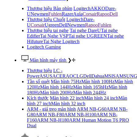
Thương hiệu Bàn phím
Logitech
AKKO
Dare-
U
Newmen
Fuhlen
Razer
Aula
Corsair
Rapoo
Dell
Thương hiệu Chuột
Logitech
Dare-
U
Corsair
Ugreen
Dell
Newmen
Rapoo
Fuhlen
Thương hiệu tai nghe
Tai nghe DareU
Tai nghe
Edifier
Tai Nghe VSP
Tai nghe UGREEN
Tai nghe
Hifuture
Tai Nghe Logitech
Logitech Gaming
Màn hình máy tính
❯
✛
Thương hiệu
LC -
Power
ASUS
ACER
AOC
LG
Dell
Dahua
MSI
SAMSUN
Tần số quét
Màn hình 75Hz
Màn hình 100Hz
Màn hình
120Hz
Màn hình 144Hz
Màn hình 165hHz
Màn hình
180Hz
Màn hình 200Hz
Màn hình 244Hz
Kích thước
Màn hình 22 inch
Màn hình 24 inch
Màn
hình 27 inch
Màn hình 32 inch
ARM - giá treo màn hình
ARM NB-G60
ARM NB-
G80
ARM NB-F80
ARM NB-H100
ARM NB-
F160
ARM NB-H180
ARM Human Motion T6 PRO
Dual