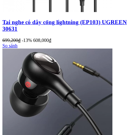
Tai nghe có dây cổng lightning (EP103) UGREEN
30631
699,200
đ
-13%
608,000
đ
So sánh