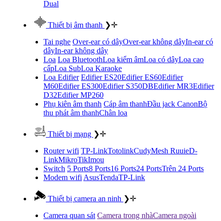
Dual
Thiết bị âm thanh
❯
✛
Tai nghe
Over-ear có dây
Over-ear không dây
In-ear có
dây
In-ear không dây
Loa
Loa Bluetooth
Loa kiểm âm
Loa có dây
Loa cao
cấp
Loa Sub
Loa Karaoke
Loa Edifier
Edifier ES20
Edifier ES60
Edifier
M60
Edifier ES300
Edifier S350DB
Edifier MR3
Edifier
D32
Edifier MP260
Phụ kiên âm thanh
Cáp âm thanh
Đầu jack Canon
Bộ
thu phát âm thanh
Chân loa
Thiết bị mạng
❯
✛
Router wifi
TP-Link
Totolink
Cudy
Mesh Ruuie
D-
Link
MikroTik
Imou
Switch
5 Ports
8 Ports
16 Ports
24 Ports
Trên 24 Ports
Modem wifi
Asus
Tenda
TP-Link
Thiết bị camera an ninh
❯
✛
Camera quan sát
Camera trong nhà
Camera ngoài