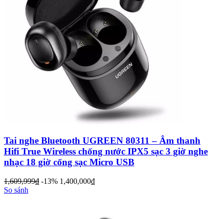
Tai nghe Bluetooth UGREEN 80311 – Âm thanh
Hifi True Wireless chống nước IPX5 sạc 3 giờ nghe
nhạc 18 giờ cổng sạc Micro USB
1,609,999
đ
-13%
1,400,000
đ
So sánh