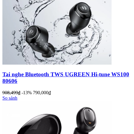
Tai nghe Bluetooth TWS UGREEN Hi-tune WS100
80606
908,499
đ
-13%
790,000
đ
So sánh