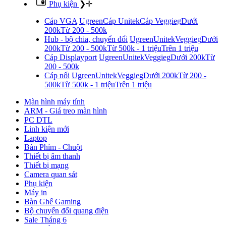
Phụ kiện
❯
✛
Cáp VGA
Ugreen
Cáp Unitek
Cáp Veggieg
Dưới
200k
Từ 200 - 500k
Hub - bộ chia, chuyển đổi
Ugreen
Unitek
Veggieg
Dưới
200k
Từ 200 - 500k
Từ 500k - 1 triệu
Trên 1 triệu
Cáp Displayport
Ugreen
Unitek
Veggieg
Dưới 200k
Từ
200 - 500k
Cáp nối
Ugreen
Unitek
Veggieg
Dưới 200k
Từ 200 -
500k
Từ 500k - 1 triệu
Trên 1 triệu
Màn hình máy tính
ARM - Giá treo màn hình
PC DTL
Linh kiện mới
Laptop
Bàn Phím - Chuột
Thiết bị âm thanh
Thiết bị mạng
Camera quan sát
Phụ kiện
Máy in
Bàn Ghế Gaming
Bộ chuyển đổi quang điện
Sale Tháng 6