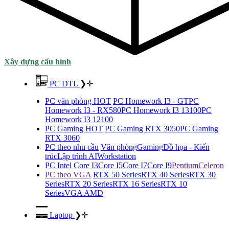
Xây dựng cấu hình
PC DTL
❯
✛
PC văn phòng HOT
PC Homework I3 - GT
PC
Homework I3 - RX580
PC Homework I3 13100
PC
Homework I3 12100
PC Gaming HOT
PC Gaming RTX 3050
PC Gaming
RTX 3060
PC theo nhu cầu
Văn phòng
Gaming
Đồ họa - Kiến
trúc
Lập trình AI
Workstation
PC Intel
Core I3
Core I5
Core I7
Core I9
Pentium
Celeron
PC theo VGA
RTX 50 Series
RTX 40 Series
RTX 30
Series
RTX 20 Series
RTX 16 Series
RTX 10
Series
VGA AMD
Laptop
❯
✛