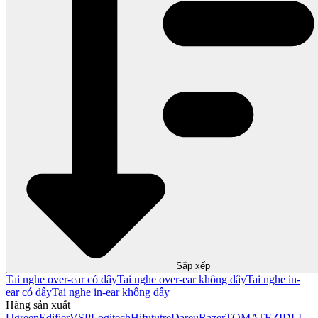
Sắp xếp
Tai nghe over-ear có dây
Tai nghe over-ear không dây
Tai nghe in-
ear có dây
Tai nghe in-ear không dây
Hãng sản xuất
Ugreen
Edifier
VSP
Logitech
Hifututre
Dareu
Razer
TOMATE
ZIDLI