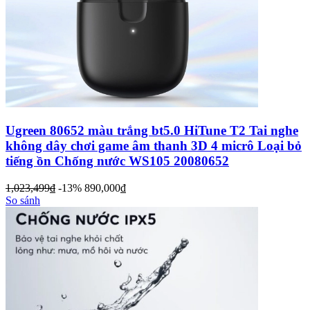
Ugreen 80652 màu trắng bt5.0 HiTune T2 Tai nghe
không dây chơi game âm thanh 3D 4 micrô Loại bỏ
tiếng ồn Chống nước WS105 20080652
1,023,499
đ
-13%
890,000
đ
So sánh