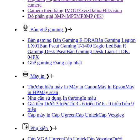
camera
Camera theo hãng
IMOU
Ezviz
Dahua
Hikvision
Đô phân giải
3MP
4MP
5MP
8MP (4K)
Bàn ghế gaming
❯
✛
Bàn gaming
Bàn Gaming E-DRA
Bàn Gaming Legion
LX01
Bàn Pseat Gaming T-1400 Eagle Led
Bàn R
Gaming Desk Pseat
Bàn Gaming Desk Lian-Li DK-
04FX
Ghế gaming
Đang cập nhật
Máy in
❯
✛
Thương hiệu máy in
Máy in Canon
Máy in Epson
Máy
in HP
Máy scan
Nhu cầu sử dụng
In thường
In màu
Giá tiền
Dưới 3 triệu
Từ 3 - 6 triệu
Từ 6 - 9 triệu
Trên 9
triệu
Cáp máy in
Cáp Ugreen
Cáp Unitek
Cáp Veggieg
Phụ kiện
❯
✛
Cáp VGA
Ugreen
Cáp Unitek
Cáp Veggieg
Dưới