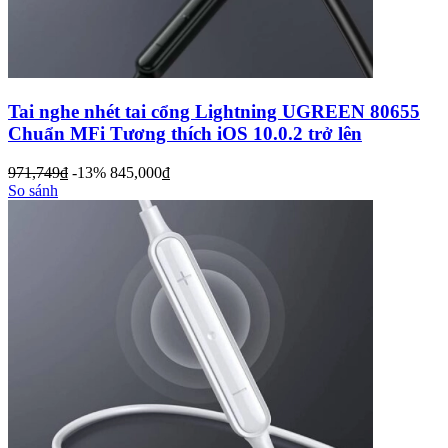
Tai nghe nhét tai cổng Lightning UGREEN 80655
Chuẩn MFi Tương thích iOS 10.0.2 trở lên
971,749
đ
-13%
845,000
đ
So sánh