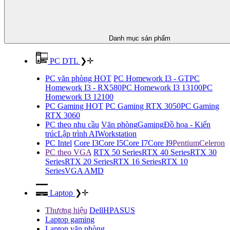
Danh mục sản phẩm
PC DTL
❯
✛
PC văn phòng HOT
PC Homework I3 - GT
PC
Homework I3 - RX580
PC Homework I3 13100
PC
Homework I3 12100
PC Gaming HOT
PC Gaming RTX 3050
PC Gaming
RTX 3060
PC theo nhu cầu
Văn phòng
Gaming
Đồ họa - Kiến
trúc
Lập trình AI
Workstation
PC Intel
Core I3
Core I5
Core I7
Core I9
Pentium
Celeron
PC theo VGA
RTX 50 Series
RTX 40 Series
RTX 30
Series
RTX 20 Series
RTX 16 Series
RTX 10
Series
VGA AMD
Laptop
❯
✛
Thương hiệu
Dell
HP
ASUS
Laptop gaming
Laptop văn phòng