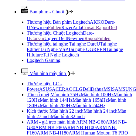
Bàn phím - Chuột
❯
✛
Thương hiệu Bàn phím
Logitech
AKKO
Dare-
U
Newmen
Fuhlen
Razer
Aula
Corsair
Rapoo
Dell
Thương hiệu Chuột
Logitech
Dare-
U
Corsair
Ugreen
Dell
Newmen
Rapoo
Fuhlen
Thương hiệu tai nghe
Tai nghe DareU
Tai nghe
Edifier
Tai Nghe VSP
Tai nghe UGREEN
Tai nghe
Hifuture
Tai Nghe Logitech
Logitech Gaming
Màn hình máy tính
❯
✛
Thương hiệu
LC -
Power
ASUS
ACER
AOC
LG
Dell
Dahua
MSI
SAMSUN
Tần số quét
Màn hình 75Hz
Màn hình 100Hz
Màn hình
120Hz
Màn hình 144Hz
Màn hình 165hHz
Màn hình
180Hz
Màn hình 200Hz
Màn hình 244Hz
Kích thước
Màn hình 22 inch
Màn hình 24 inch
Màn
hình 27 inch
Màn hình 32 inch
ARM - giá treo màn hình
ARM NB-G60
ARM NB-
G80
ARM NB-F80
ARM NB-H100
ARM NB-
F160
ARM NB-H180
ARM Human Motion T6 PRO