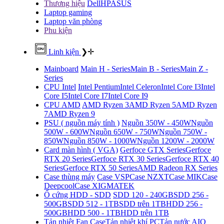
Thương hiệu
Dell
HP
ASUS
Laptop gaming
Laptop văn phòng
Phu kiện
Linh kiện
❯
✛
Mainboard
Main H - Series
Main B - Series
Main Z -
Series
CPU Intel
Intel Pentium
Intel Celeron
Intel Core I3
Intel
Core I5
Intel Core I7
Intel Core I9
CPU AMD
AMD Ryzen 3
AMD Ryzen 5
AMD Ryzen
7
AMD Ryzen 9
PSU ( nguồn máy tính )
Nguồn 350W - 450W
Nguồn
500W - 600W
Nguồn 650W - 750W
Nguồn 750W -
850W
Nguồn 850W - 1000W
Nguồn 1200W - 2000W
Card màn hình ( VGA)
Gerfoce GTX Series
Gerfoce
RTX 20 Series
Gerfoce RTX 30 Series
Gerfoce RTX 40
Series
Gerfoce RTX 50 Series
AMD Radeon RX Series
Case thùng máy
Case VSP
Case NZXT
Case MIK
Case
Deepcool
Case XIGMATEK
Ổ cứng HDD - SDD
SDD 120 - 240GB
SDD 256 -
500GB
SDD 512 - 1TB
SDD trên 1TB
HDD 256 -
500GB
HDD 500 - 1TB
HDD trên 1TB
Tản nhiệt
Fan Case
Tản nhiệt khí PC
Tản nước AIO