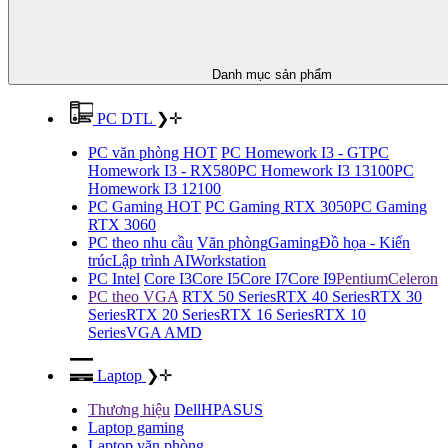
Danh mục sản phẩm
PC DTL
❯
✛
PC văn phòng HOT
PC Homework I3 - GT
PC
Homework I3 - RX580
PC Homework I3 13100
PC
Homework I3 12100
PC Gaming HOT
PC Gaming RTX 3050
PC Gaming
RTX 3060
PC theo nhu cầu
Văn phòng
Gaming
Đồ họa - Kiến
trúc
Lập trình AI
Workstation
PC Intel
Core I3
Core I5
Core I7
Core I9
Pentium
Celeron
PC theo VGA
RTX 50 Series
RTX 40 Series
RTX 30
Series
RTX 20 Series
RTX 16 Series
RTX 10
Series
VGA AMD
Laptop
❯
✛
Thương hiệu
Dell
HP
ASUS
Laptop gaming
Laptop văn phòng