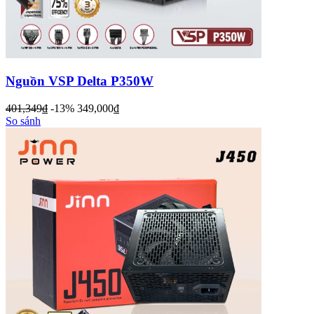
Nguồn VSP Delta P350W
401,349
đ
-13%
349,000
đ
So sánh