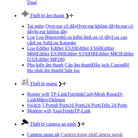
Dual
Thiết bị âm thanh
❯
✛
Tai nghe
Over-ear có dây
Over-ear không dây
In-ear có
dây
In-ear không dây
Loa
Loa Bluetooth
Loa kiểm âm
Loa có dây
Loa cao
cấp
Loa Sub
Loa Karaoke
Loa Edifier
Edifier ES20
Edifier ES60
Edifier
M60
Edifier ES300
Edifier S350DB
Edifier MR3
Edifier
D32
Edifier MP260
Phụ kiên âm thanh
Cáp âm thanh
Đầu jack Canon
Bộ
thu phát âm thanh
Chân loa
Thiết bị mạng
❯
✛
Router wifi
TP-Link
Totolink
Cudy
Mesh Ruuie
D-
Link
MikroTik
Imou
Switch
5 Ports
8 Ports
16 Ports
24 Ports
Trên 24 Ports
Modem wifi
Asus
Tenda
TP-Link
Thiết bị camera an ninh
❯
✛
Camera quan sát
Camera trong nhà
Camera ngoài