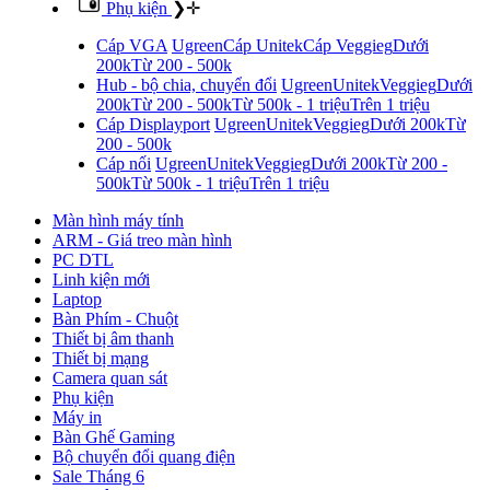
Phụ kiện
❯
✛
Cáp VGA
Ugreen
Cáp Unitek
Cáp Veggieg
Dưới
200k
Từ 200 - 500k
Hub - bộ chia, chuyển đổi
Ugreen
Unitek
Veggieg
Dưới
200k
Từ 200 - 500k
Từ 500k - 1 triệu
Trên 1 triệu
Cáp Displayport
Ugreen
Unitek
Veggieg
Dưới 200k
Từ
200 - 500k
Cáp nối
Ugreen
Unitek
Veggieg
Dưới 200k
Từ 200 -
500k
Từ 500k - 1 triệu
Trên 1 triệu
Màn hình máy tính
ARM - Giá treo màn hình
PC DTL
Linh kiện mới
Laptop
Bàn Phím - Chuột
Thiết bị âm thanh
Thiết bị mạng
Camera quan sát
Phụ kiện
Máy in
Bàn Ghế Gaming
Bộ chuyển đổi quang điện
Sale Tháng 6