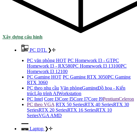
Xây dựng cấu hình
PC DTL
❯
✛
PC văn phòng HOT
PC Homework I3 - GT
PC
Homework I3 - RX580
PC Homework I3 13100
PC
Homework I3 12100
PC Gaming HOT
PC Gaming RTX 3050
PC Gaming
RTX 3060
PC theo nhu cầu
Văn phòng
Gaming
Đồ họa - Kiến
trúc
Lập trình AI
Workstation
PC Intel
Core I3
Core I5
Core I7
Core I9
Pentium
Celeron
PC theo VGA
RTX 50 Series
RTX 40 Series
RTX 30
Series
RTX 20 Series
RTX 16 Series
RTX 10
Series
VGA AMD
Laptop
❯
✛