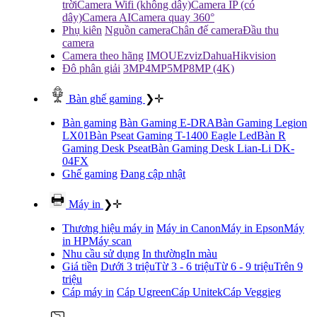
trời
Camera Wifi (không dây)
Camera IP (có
dây)
Camera AI
Camera quay 360°
Phụ kiên
Nguồn camera
Chân đế camera
Đầu thu
camera
Camera theo hãng
IMOU
Ezviz
Dahua
Hikvision
Đô phân giải
3MP
4MP
5MP
8MP (4K)
Bàn ghế gaming
❯
✛
Bàn gaming
Bàn Gaming E-DRA
Bàn Gaming Legion
LX01
Bàn Pseat Gaming T-1400 Eagle Led
Bàn R
Gaming Desk Pseat
Bàn Gaming Desk Lian-Li DK-
04FX
Ghế gaming
Đang cập nhật
Máy in
❯
✛
Thương hiệu máy in
Máy in Canon
Máy in Epson
Máy
in HP
Máy scan
Nhu cầu sử dụng
In thường
In màu
Giá tiền
Dưới 3 triệu
Từ 3 - 6 triệu
Từ 6 - 9 triệu
Trên 9
triệu
Cáp máy in
Cáp Ugreen
Cáp Unitek
Cáp Veggieg