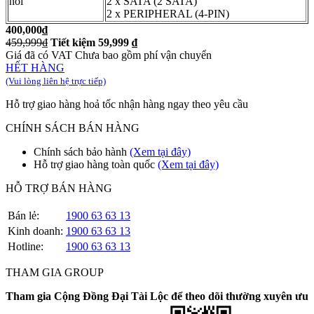
nối
2 x SATA (2 SATA)
2 x PERIPHERAL (4-PIN)
400,000₫
459,999₫
Tiết kiệm 59,999 ₫
Giá đã có VAT
Chưa bao gồm phí vận chuyển
HẾT HÀNG
(Vui lòng liên hệ trực tiếp)
Hỗ trợ giao hàng hoả tốc nhận hàng ngay theo yêu cầu
CHÍNH SÁCH BÁN HÀNG
Chính sách bảo hành
(Xem tại đây)
Hỗ trợ giao hàng toàn quốc
(Xem tại đây)
HỖ TRỢ BÁN HÀNG
Bán lẻ:
1900 63 63 13
Kinh doanh:
1900 63 63 13
Hotline:
1900 63 63 13
THAM GIA GROUP
Tham gia Cộng Đồng Đại Tài Lộc để theo dõi thường xuyên ưu