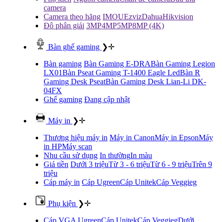
camera
Camera theo hãng
IMOU
Ezviz
Dahua
Hikvision
Đô phân giải
3MP
4MP
5MP
8MP (4K)
Bàn ghế gaming
❯
✛
Bàn gaming
Bàn Gaming E-DRA
Bàn Gaming Legion
LX01
Bàn Pseat Gaming T-1400 Eagle Led
Bàn R
Gaming Desk Pseat
Bàn Gaming Desk Lian-Li DK-
04FX
Ghế gaming
Đang cập nhật
Máy in
❯
✛
Thương hiệu máy in
Máy in Canon
Máy in Epson
Máy
in HP
Máy scan
Nhu cầu sử dụng
In thường
In màu
Giá tiền
Dưới 3 triệu
Từ 3 - 6 triệu
Từ 6 - 9 triệu
Trên 9
triệu
Cáp máy in
Cáp Ugreen
Cáp Unitek
Cáp Veggieg
Phụ kiện
❯
✛
Cáp VGA
Ugreen
Cáp Unitek
Cáp Veggieg
Dưới