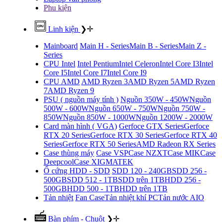
Phu kiện
Linh kiện
❯
✛
Mainboard
Main H - Series
Main B - Series
Main Z -
Series
CPU Intel
Intel Pentium
Intel Celeron
Intel Core I3
Intel
Core I5
Intel Core I7
Intel Core I9
CPU AMD
AMD Ryzen 3
AMD Ryzen 5
AMD Ryzen
7
AMD Ryzen 9
PSU ( nguồn máy tính )
Nguồn 350W - 450W
Nguồn
500W - 600W
Nguồn 650W - 750W
Nguồn 750W -
850W
Nguồn 850W - 1000W
Nguồn 1200W - 2000W
Card màn hình ( VGA)
Gerfoce GTX Series
Gerfoce
RTX 20 Series
Gerfoce RTX 30 Series
Gerfoce RTX 40
Series
Gerfoce RTX 50 Series
AMD Radeon RX Series
Case thùng máy
Case VSP
Case NZXT
Case MIK
Case
Deepcool
Case XIGMATEK
Ổ cứng HDD - SDD
SDD 120 - 240GB
SDD 256 -
500GB
SDD 512 - 1TB
SDD trên 1TB
HDD 256 -
500GB
HDD 500 - 1TB
HDD trên 1TB
Tản nhiệt
Fan Case
Tản nhiệt khí PC
Tản nước AIO
Bàn phím - Chuột
❯
✛