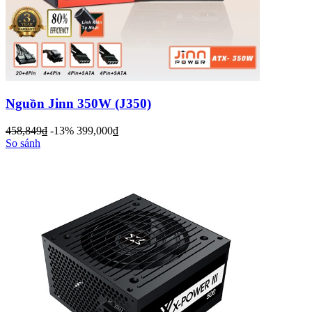
Nguồn Jinn 350W (J350)
458,849
đ
-13%
399,000
đ
So sánh