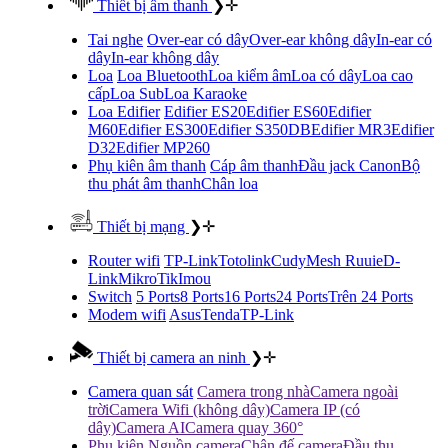
Thiết bị âm thanh
❯
✛
Tai nghe
Over-ear có dây
Over-ear không dây
In-ear có
dây
In-ear không dây
Loa
Loa Bluetooth
Loa kiểm âm
Loa có dây
Loa cao
cấp
Loa Sub
Loa Karaoke
Loa Edifier
Edifier ES20
Edifier ES60
Edifier
M60
Edifier ES300
Edifier S350DB
Edifier MR3
Edifier
D32
Edifier MP260
Phụ kiên âm thanh
Cáp âm thanh
Đầu jack Canon
Bộ
thu phát âm thanh
Chân loa
Thiết bị mạng
❯
✛
Router wifi
TP-Link
Totolink
Cudy
Mesh Ruuie
D-
Link
MikroTik
Imou
Switch
5 Ports
8 Ports
16 Ports
24 Ports
Trên 24 Ports
Modem wifi
Asus
Tenda
TP-Link
Thiết bị camera an ninh
❯
✛
Camera quan sát
Camera trong nhà
Camera ngoài
trời
Camera Wifi (không dây)
Camera IP (có
dây)
Camera AI
Camera quay 360°
Phụ kiên
Nguồn camera
Chân đế camera
Đầu thu