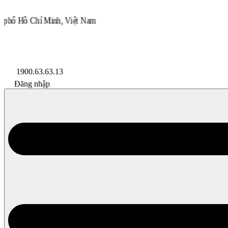
inh, Việt Nam
Lazada
Shopee
Đối Tác
1900.63.63.13
Đăng nhập