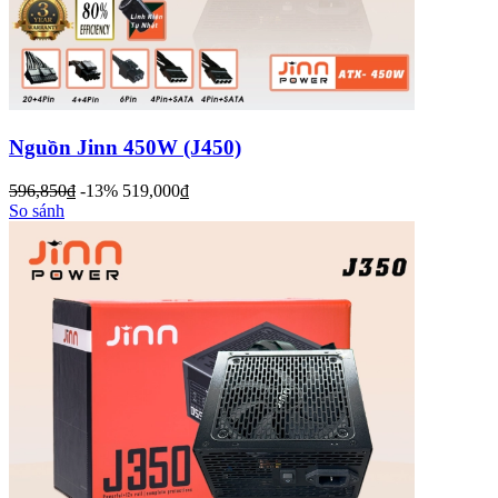
Nguồn Jinn 450W (J450)
596,850
đ
-13%
519,000
đ
So sánh