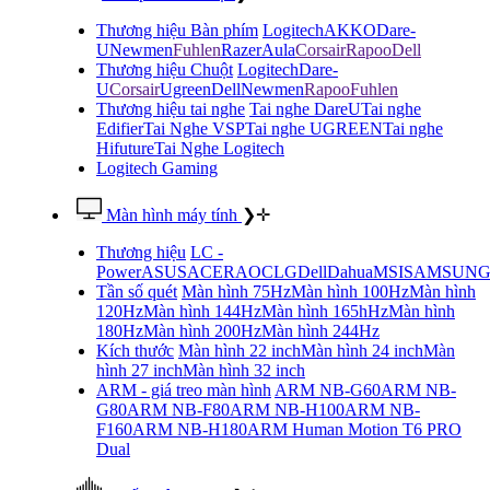
Thương hiệu Bàn phím
Logitech
AKKO
Dare-
U
Newmen
Fuhlen
Razer
Aula
Corsair
Rapoo
Dell
Thương hiệu Chuột
Logitech
Dare-
U
Corsair
Ugreen
Dell
Newmen
Rapoo
Fuhlen
Thương hiệu tai nghe
Tai nghe DareU
Tai nghe
Edifier
Tai Nghe VSP
Tai nghe UGREEN
Tai nghe
Hifuture
Tai Nghe Logitech
Logitech Gaming
Màn hình máy tính
❯
✛
Thương hiệu
LC -
Power
ASUS
ACER
AOC
LG
Dell
Dahua
MSI
SAMSUN
Tần số quét
Màn hình 75Hz
Màn hình 100Hz
Màn hình
120Hz
Màn hình 144Hz
Màn hình 165hHz
Màn hình
180Hz
Màn hình 200Hz
Màn hình 244Hz
Kích thước
Màn hình 22 inch
Màn hình 24 inch
Màn
hình 27 inch
Màn hình 32 inch
ARM - giá treo màn hình
ARM NB-G60
ARM NB-
G80
ARM NB-F80
ARM NB-H100
ARM NB-
F160
ARM NB-H180
ARM Human Motion T6 PRO
Dual