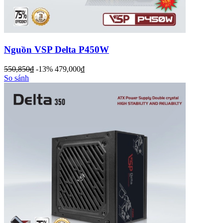
Nguồn VSP Delta P450W
550,850
đ
-13%
479,000
đ
So sánh