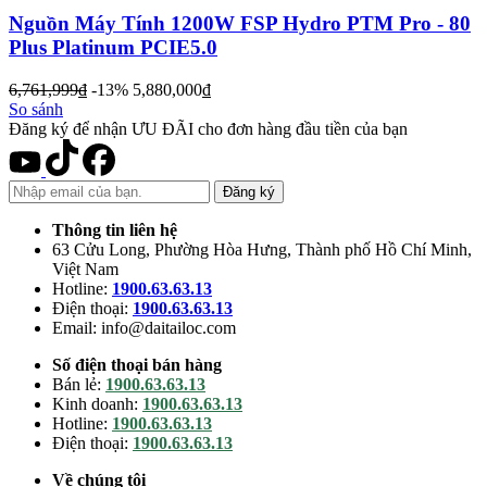
Nguồn Máy Tính 1200W FSP Hydro PTM Pro - 80
Plus Platinum PCIE5.0
6,761,999
đ
-13%
5,880,000
đ
So sánh
Đăng ký để nhận ƯU ĐÃI cho đơn hàng đầu tiền của bạn
Đăng ký
Thông tin liên hệ
63 Cửu Long, Phường Hòa Hưng, Thành phố Hồ Chí Minh,
Việt Nam
Hotline:
1900.63.63.13
Điện thoại:
1900.63.63.13
Email: info@daitailoc.com
Số điện thoại bán hàng
Bán lẻ:
1900.63.63.13
Kinh doanh:
1900.63.63.13
Hotline:
1900.63.63.13
Điện thoại:
1900.63.63.13
Về chúng tôi