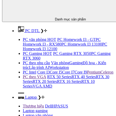
Danh mục sản phẩm
PC DTL
❯
✛
PC văn phòng HOT
PC Homework I3 - GT
PC
Homework I3 - RX580
PC Homework I3 13100
PC
Homework I3 12100
PC Gaming HOT
PC Gaming RTX 3050
PC Gaming
RTX 3060
PC theo nhu cầu
Văn phòng
Gaming
Đồ họa - Kiến
trúc
Lập trình AI
Workstation
PC Intel
Core I3
Core I5
Core I7
Core I9
Pentium
Celeron
PC theo VGA
RTX 50 Series
RTX 40 Series
RTX 30
Series
RTX 20 Series
RTX 16 Series
RTX 10
Series
VGA AMD
Laptop
❯
✛
Thương hiệu
Dell
HP
ASUS
Laptop gaming
Laptop văn phòng