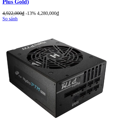
Plus Gold)
4,922,000
đ
-13%
4,280,000
đ
So sánh