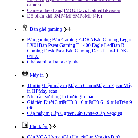
camera
Camera theo hãng
IMOU
Ezviz
Dahua
Hikvision
Đô phân giải
3MP
4MP
5MP
8MP (4K)
Bàn ghế gaming
❯
✛
Bàn gaming
Bàn Gaming E-DRA
Bàn Gaming Legion
LX01
Bàn Pseat Gaming T-1400 Eagle Led
Bàn R
Gaming Desk Pseat
Bàn Gaming Desk Lian-Li DK-
04FX
Ghế gaming
Đang cập nhật
Máy in
❯
✛
Thương hiệu máy in
Máy in Canon
Máy in Epson
Máy
in HP
Máy scan
Nhu cầu sử dụng
In thường
In màu
Giá tiền
Dưới 3 triệu
Từ 3 - 6 triệu
Từ 6 - 9 triệu
Trên 9
triệu
Cáp máy in
Cáp Ugreen
Cáp Unitek
Cáp Veggieg
Phụ kiện
❯
✛
Cáp VGA
Ugreen
Cáp Unitek
Cáp Veggieg
Dưới