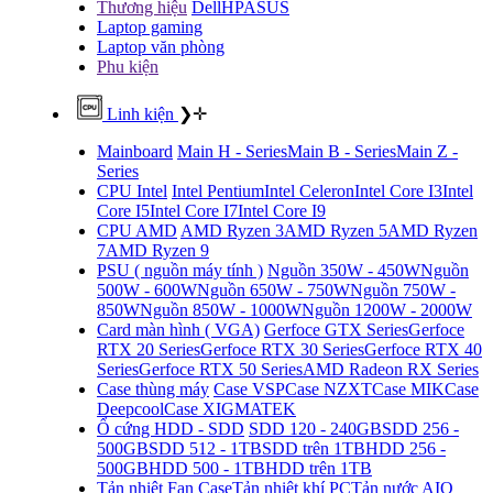
Thương hiệu
Dell
HP
ASUS
Laptop gaming
Laptop văn phòng
Phu kiện
Linh kiện
❯
✛
Mainboard
Main H - Series
Main B - Series
Main Z -
Series
CPU Intel
Intel Pentium
Intel Celeron
Intel Core I3
Intel
Core I5
Intel Core I7
Intel Core I9
CPU AMD
AMD Ryzen 3
AMD Ryzen 5
AMD Ryzen
7
AMD Ryzen 9
PSU ( nguồn máy tính )
Nguồn 350W - 450W
Nguồn
500W - 600W
Nguồn 650W - 750W
Nguồn 750W -
850W
Nguồn 850W - 1000W
Nguồn 1200W - 2000W
Card màn hình ( VGA)
Gerfoce GTX Series
Gerfoce
RTX 20 Series
Gerfoce RTX 30 Series
Gerfoce RTX 40
Series
Gerfoce RTX 50 Series
AMD Radeon RX Series
Case thùng máy
Case VSP
Case NZXT
Case MIK
Case
Deepcool
Case XIGMATEK
Ổ cứng HDD - SDD
SDD 120 - 240GB
SDD 256 -
500GB
SDD 512 - 1TB
SDD trên 1TB
HDD 256 -
500GB
HDD 500 - 1TB
HDD trên 1TB
Tản nhiệt
Fan Case
Tản nhiệt khí PC
Tản nước AIO