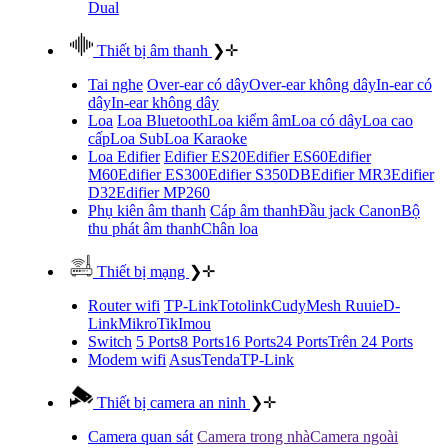
Dual
Thiết bị âm thanh
❯
✛
Tai nghe
Over-ear có dây
Over-ear không dây
In-ear có
dây
In-ear không dây
Loa
Loa Bluetooth
Loa kiểm âm
Loa có dây
Loa cao
cấp
Loa Sub
Loa Karaoke
Loa Edifier
Edifier ES20
Edifier ES60
Edifier
M60
Edifier ES300
Edifier S350DB
Edifier MR3
Edifier
D32
Edifier MP260
Phụ kiên âm thanh
Cáp âm thanh
Đầu jack Canon
Bộ
thu phát âm thanh
Chân loa
Thiết bị mạng
❯
✛
Router wifi
TP-Link
Totolink
Cudy
Mesh Ruuie
D-
Link
MikroTik
Imou
Switch
5 Ports
8 Ports
16 Ports
24 Ports
Trên 24 Ports
Modem wifi
Asus
Tenda
TP-Link
Thiết bị camera an ninh
❯
✛
Camera quan sát
Camera trong nhà
Camera ngoài