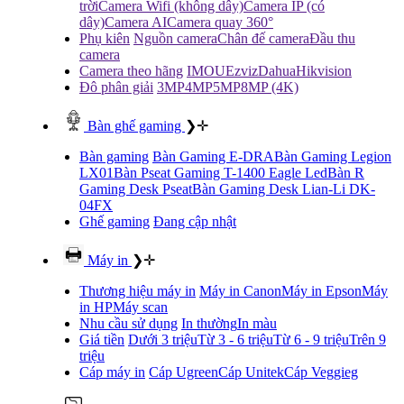
trời
Camera Wifi (không dây)
Camera IP (có
dây)
Camera AI
Camera quay 360°
Phụ kiên
Nguồn camera
Chân đế camera
Đầu thu
camera
Camera theo hãng
IMOU
Ezviz
Dahua
Hikvision
Đô phân giải
3MP
4MP
5MP
8MP (4K)
Bàn ghế gaming
❯
✛
Bàn gaming
Bàn Gaming E-DRA
Bàn Gaming Legion
LX01
Bàn Pseat Gaming T-1400 Eagle Led
Bàn R
Gaming Desk Pseat
Bàn Gaming Desk Lian-Li DK-
04FX
Ghế gaming
Đang cập nhật
Máy in
❯
✛
Thương hiệu máy in
Máy in Canon
Máy in Epson
Máy
in HP
Máy scan
Nhu cầu sử dụng
In thường
In màu
Giá tiền
Dưới 3 triệu
Từ 3 - 6 triệu
Từ 6 - 9 triệu
Trên 9
triệu
Cáp máy in
Cáp Ugreen
Cáp Unitek
Cáp Veggieg