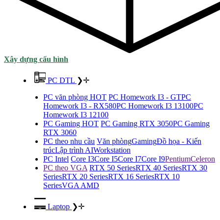
Xây dựng cấu hình
PC DTL
❯
✛
PC văn phòng HOT
PC Homework I3 - GT
PC
Homework I3 - RX580
PC Homework I3 13100
PC
Homework I3 12100
PC Gaming HOT
PC Gaming RTX 3050
PC Gaming
RTX 3060
PC theo nhu cầu
Văn phòng
Gaming
Đồ họa - Kiến
trúc
Lập trình AI
Workstation
PC Intel
Core I3
Core I5
Core I7
Core I9
Pentium
Celeron
PC theo VGA
RTX 50 Series
RTX 40 Series
RTX 30
Series
RTX 20 Series
RTX 16 Series
RTX 10
Series
VGA AMD
Laptop
❯
✛