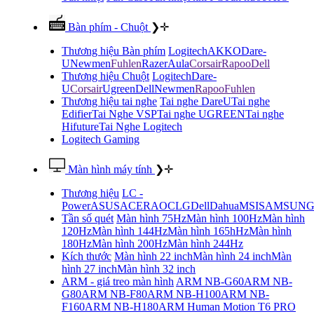
Bàn phím - Chuột
❯
✛
Thương hiệu Bàn phím
Logitech
AKKO
Dare-
U
Newmen
Fuhlen
Razer
Aula
Corsair
Rapoo
Dell
Thương hiệu Chuột
Logitech
Dare-
U
Corsair
Ugreen
Dell
Newmen
Rapoo
Fuhlen
Thương hiệu tai nghe
Tai nghe DareU
Tai nghe
Edifier
Tai Nghe VSP
Tai nghe UGREEN
Tai nghe
Hifuture
Tai Nghe Logitech
Logitech Gaming
Màn hình máy tính
❯
✛
Thương hiệu
LC -
Power
ASUS
ACER
AOC
LG
Dell
Dahua
MSI
SAMSUN
Tần số quét
Màn hình 75Hz
Màn hình 100Hz
Màn hình
120Hz
Màn hình 144Hz
Màn hình 165hHz
Màn hình
180Hz
Màn hình 200Hz
Màn hình 244Hz
Kích thước
Màn hình 22 inch
Màn hình 24 inch
Màn
hình 27 inch
Màn hình 32 inch
ARM - giá treo màn hình
ARM NB-G60
ARM NB-
G80
ARM NB-F80
ARM NB-H100
ARM NB-
F160
ARM NB-H180
ARM Human Motion T6 PRO