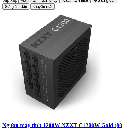
Sắp xếp
Mới nhất
Bán chạy
Quan tâm nhất
Giá tăng dần
Giá giảm dần
khuyến mãi
Nguồn máy tính 1200W NZXT C1200W Gold (80