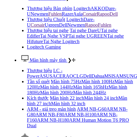
Thương hiệu Bàn phím
Logitech
AKKO
Dare-
U
Newmen
Fuhlen
Razer
Aula
Corsair
Rapoo
Dell
Thương hiệu Chuột
Logitech
Dare-
U
Corsair
Ugreen
Dell
Newmen
Rapoo
Fuhlen
Thương hiệu tai nghe
Tai nghe DareU
Tai nghe
Edifier
Tai Nghe VSP
Tai nghe UGREEN
Tai nghe
Hifuture
Tai Nghe Logitech
Logitech Gaming
Màn hình máy tính
❯
✛
Thương hiệu
LC -
Power
ASUS
ACER
AOC
LG
Dell
Dahua
MSI
SAMSUN
Tần số quét
Màn hình 75Hz
Màn hình 100Hz
Màn hình
120Hz
Màn hình 144Hz
Màn hình 165hHz
Màn hình
180Hz
Màn hình 200Hz
Màn hình 244Hz
Kích thước
Màn hình 22 inch
Màn hình 24 inch
Màn
hình 27 inch
Màn hình 32 inch
ARM - giá treo màn hình
ARM NB-G60
ARM NB-
G80
ARM NB-F80
ARM NB-H100
ARM NB-
F160
ARM NB-H180
ARM Human Motion T6 PRO
Dual