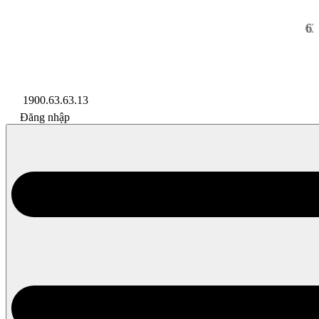
63 Cửu Long
Lazada
Shopee
Đối Tác
1900.63.63.13
Đăng nhập