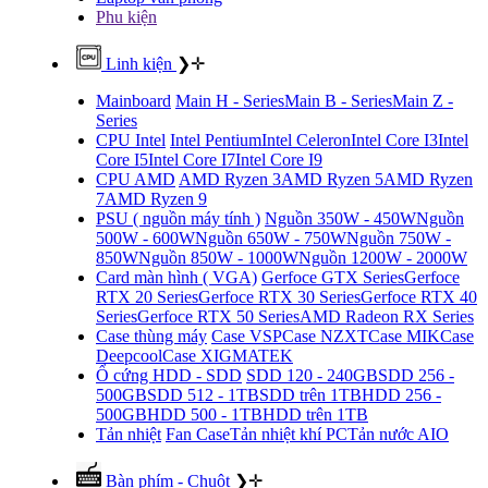
Phu kiện
Linh kiện
❯
✛
Mainboard
Main H - Series
Main B - Series
Main Z -
Series
CPU Intel
Intel Pentium
Intel Celeron
Intel Core I3
Intel
Core I5
Intel Core I7
Intel Core I9
CPU AMD
AMD Ryzen 3
AMD Ryzen 5
AMD Ryzen
7
AMD Ryzen 9
PSU ( nguồn máy tính )
Nguồn 350W - 450W
Nguồn
500W - 600W
Nguồn 650W - 750W
Nguồn 750W -
850W
Nguồn 850W - 1000W
Nguồn 1200W - 2000W
Card màn hình ( VGA)
Gerfoce GTX Series
Gerfoce
RTX 20 Series
Gerfoce RTX 30 Series
Gerfoce RTX 40
Series
Gerfoce RTX 50 Series
AMD Radeon RX Series
Case thùng máy
Case VSP
Case NZXT
Case MIK
Case
Deepcool
Case XIGMATEK
Ổ cứng HDD - SDD
SDD 120 - 240GB
SDD 256 -
500GB
SDD 512 - 1TB
SDD trên 1TB
HDD 256 -
500GB
HDD 500 - 1TB
HDD trên 1TB
Tản nhiệt
Fan Case
Tản nhiệt khí PC
Tản nước AIO
Bàn phím - Chuột
❯
✛