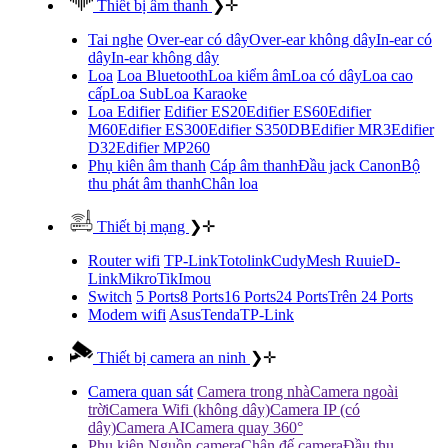
Thiết bị âm thanh
❯
✛
Tai nghe
Over-ear có dây
Over-ear không dây
In-ear có
dây
In-ear không dây
Loa
Loa Bluetooth
Loa kiểm âm
Loa có dây
Loa cao
cấp
Loa Sub
Loa Karaoke
Loa Edifier
Edifier ES20
Edifier ES60
Edifier
M60
Edifier ES300
Edifier S350DB
Edifier MR3
Edifier
D32
Edifier MP260
Phụ kiên âm thanh
Cáp âm thanh
Đầu jack Canon
Bộ
thu phát âm thanh
Chân loa
Thiết bị mạng
❯
✛
Router wifi
TP-Link
Totolink
Cudy
Mesh Ruuie
D-
Link
MikroTik
Imou
Switch
5 Ports
8 Ports
16 Ports
24 Ports
Trên 24 Ports
Modem wifi
Asus
Tenda
TP-Link
Thiết bị camera an ninh
❯
✛
Camera quan sát
Camera trong nhà
Camera ngoài
trời
Camera Wifi (không dây)
Camera IP (có
dây)
Camera AI
Camera quay 360°
Phụ kiên
Nguồn camera
Chân đế camera
Đầu thu